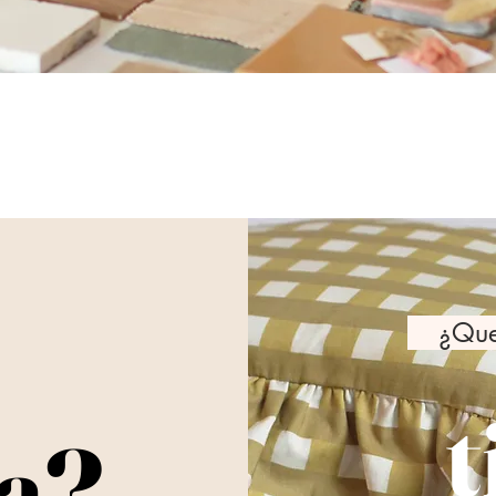
¿Queré
t
sa?