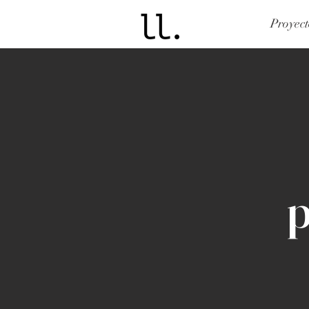
Proyect
p