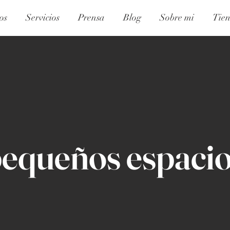
os
Servicios
Prensa
Blog
Sobre mi
Tie
equeños espaci
grandes